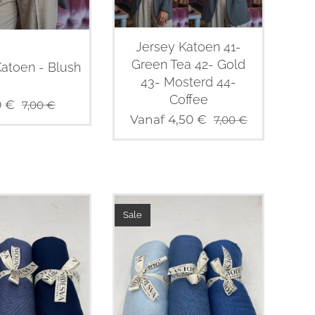
Jersey Katoen 41-
Green Tea 42- Gold
atoen - Blush
43- Mosterd 44-
Coffee
0
€
7,00
€
Vanaf
4,50
€
7,00
€
Sale