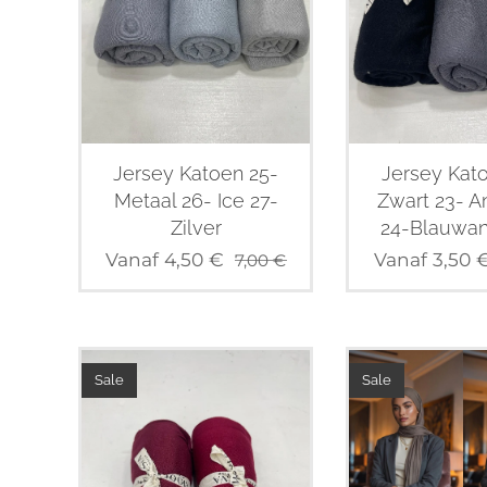
Jersey Katoen 25-
Jersey Kat
Metaal 26- Ice 27-
Zwart 23- An
Zilver
24-Blauwan
Vanaf
4,50
€
Vanaf
3,50
7,00
€
Sale
Sale