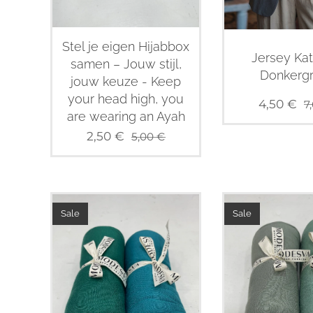
Stel je eigen Hijabbox
Jersey Ka
samen – Jouw stijl,
Donkerg
jouw keuze - Keep
your head high, you
4,50
€
7
are wearing an Ayah
2,50
€
5,00
€
Sale
Sale