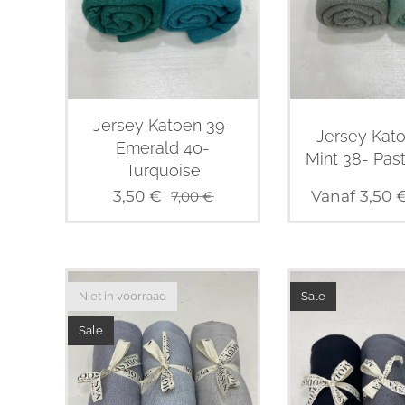
Jersey Katoen 39-
Jersey Kat
Emerald 40-
Mint 38- Pas
Turquoise
3,50
€
Vanaf
3,50
7,00
€
Niet in voorraad
Sale
Sale