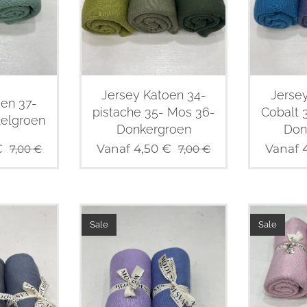
Jersey Katoen 34-
Jersey
oen 37-
pistache 35- Mos 36-
Cobalt 
telgroen
Donkergroen
Don
€
Vanaf
4,50
€
Vanaf
7,00
€
7,00
€
Sale
Sale