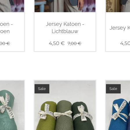
toen -
Jersey Katoen -
Jersey K
roen
Lichtblauw
4,50
€
4,5
,00
€
7,00
€
Sale
Sale