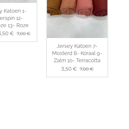
y Katoen 1-
erspin 12-
oze 13- Roze
3,50
€
7,00
€
Jersey Katoen 7-
Mosterd 8- Koraal 9-
Zalm 10- Terracotta
3,50
€
7,00
€