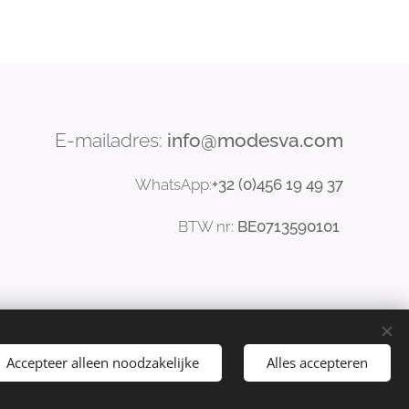
E-mailadres:
info@modesva.com
WhatsApp:
+32 (0)456
19
49 37
BTW nr:
BE0713590101
Accepteer alleen noodzakelijke
Alles accepteren