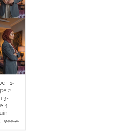
oen 1-
pe 2-
n 3-
e 4-
uin
€
7,00
€