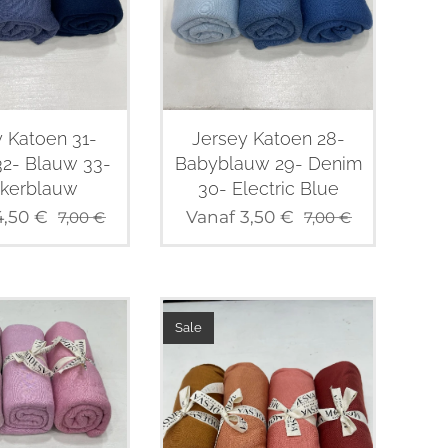
 Katoen 31-
Jersey Katoen 28-
32- Blauw 33-
Babyblauw 29- Denim
kerblauw
30- Electric Blue
4,50
€
Vanaf
3,50
€
7,00
€
7,00
€
Sale