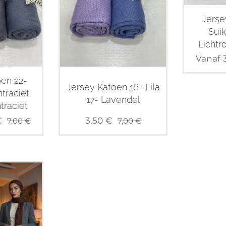
Jerse
Suik
Lichtr
Vanaf
oen 22-
Jersey Katoen 16- Lila
traciet
17- Lavendel
traciet
€
3,50
€
7,00
€
7,00
€