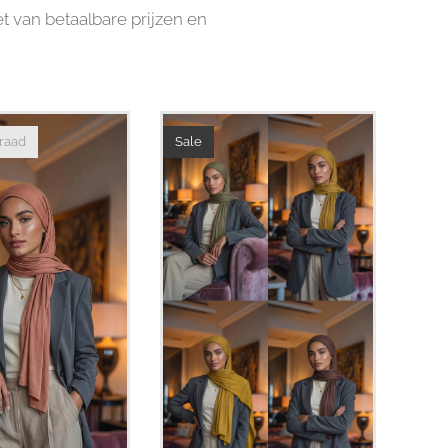
t van betaalbare prijzen en
rraad
Sale