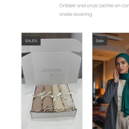
Ontdek snel onze zachte en com
snelle levering.
SALE%
Sale