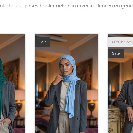
fortabele jersey hoofddoeken in diverse kleuren en genie
Sale
Niet in voo
Sale