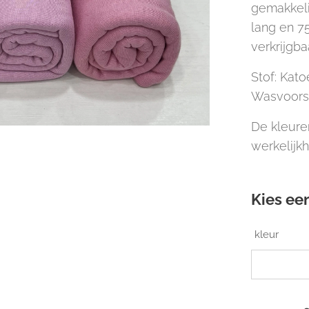
gemakkeli
lang en 7
verkrijgba
Stof: Kat
Wasvoorsc
De kleuren
werkelijkh
Kies een
kleur