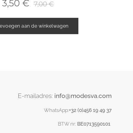
f
3,50
€
7,00
€
evoegen aan de winkelwagen
E-mailadres:
info@modesva.com
WhatsApp:
+32 (0)456
19
49 37
BTW nr:
BE0713590101