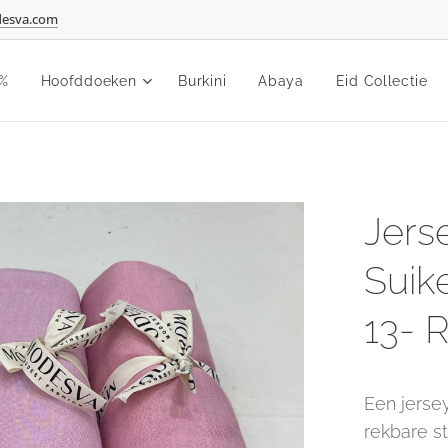
esva.com
%
Hoofddoeken
Burkini
Abaya
Eid Collectie
Jers
Suike
13- 
Een jerse
rekbare s