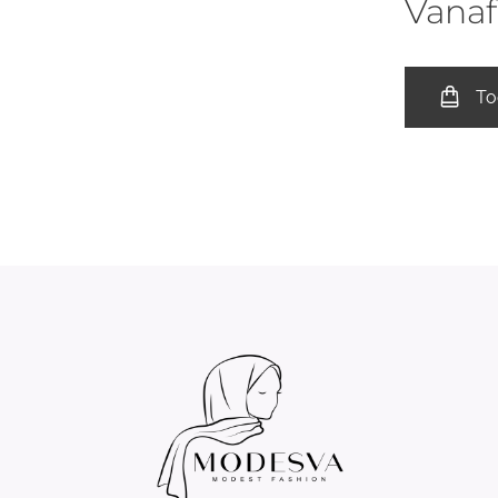
Vana
To