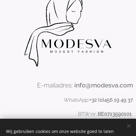
E-mailadres:
info@modesva.com
WhatsApp:
+32 (0)456
19
49 37
BTW nr:
BE0713590101
Wij gebruiken cookies om onze website goed te laten