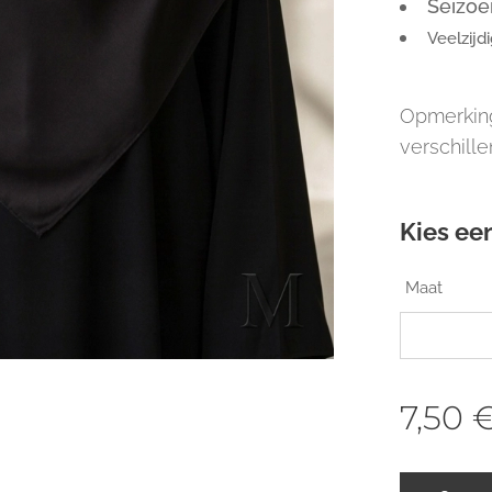
Seizoe
Veelzijdi
Opmerking
verschille
Kies een
Maat
7,50