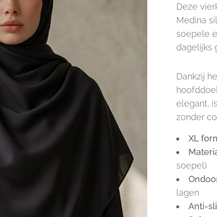
Deze vier
Medina sil
soepele en
dagelijks
Dankzij he
hoofddoek
elegant, i
zonder co
XL for
Materia
soepel)
Ondoor
lagen
Anti-sl