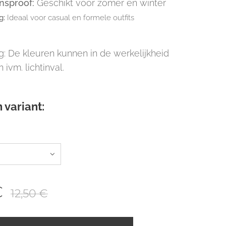
nsproof:
Geschikt voor zomer en winter
g:
Ideaal voor casual en formele outfits
: De kleuren kunnen in de werkelijkheid
n ivm. lichtinval.
 variant:
€
12,50
€