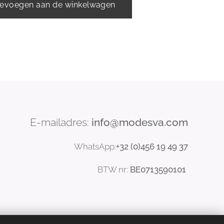
evoegen aan de winkelwagen
E-mailadres:
info@modesva.com
WhatsApp:
+32 (0)456
19
49 37
BTW nr:
BE0713590101