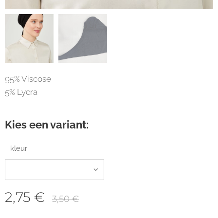
95% Viscose
5% Lycra
Kies een variant:
kleur
2,75
€
3,50
€