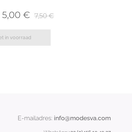
f
5,00
€
7,50
€
et in voorraad
E-mailadres:
info@modesva.com