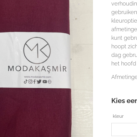
verhouding
gebruiken
kleuroptie
afmetinge
kunt gebru
hoopt zich
dag gebrui
het hoofd 
Afmetinge
Kies een
kleur