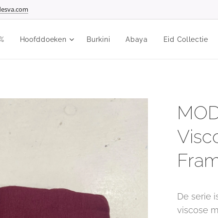
esva.com
%
Hoofddoeken
Burkini
Abaya
Eid Collectie
MOD
Visc
Fra
De serie 
viscose m