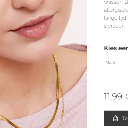
wassen. Bo
allergisc
lange tijd
sieraden
Kies een
Maat
11,99
To