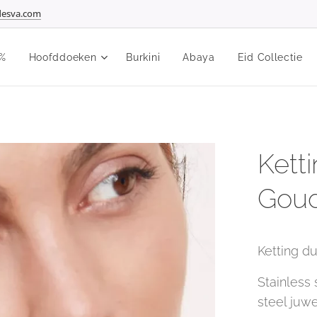
esva.com
%
Hoofddoeken
Burkini
Abaya
Eid Collectie
Kett
Goud
Ketting d
Stainless 
steel juw