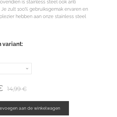
vendien is stainless steel ook anti
h. Je zult 100% gebruiksgemak ervaren en
 plezier hebben aan onze stainless steel
.
 variant:
€
14,99
€
evoegen aan de winkelwagen