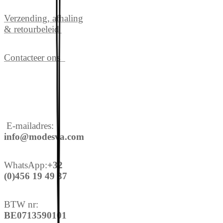
Verzending, afhaling
& retourbeleid
Contacteer ons
E-mailadres:
info@modesva.com
WhatsApp:
+32
(0)456
19
49 37
BTW nr:
BE0713590101