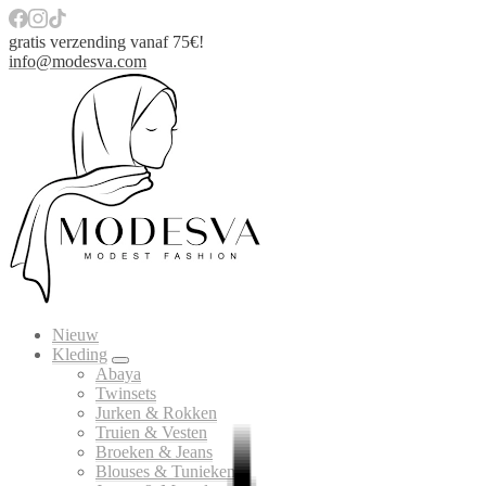
gratis verzending vanaf 75€!
info@modesva.com
Nieuw
Kleding
Abaya
Twinsets
Jurken & Rokken
Truien & Vesten
Broeken & Jeans
Blouses & Tunieken