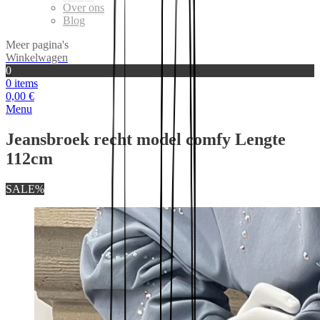
Over ons
Blog
Meer pagina's
Winkelwagen
0
0 items
0,00 €
Menu
Jeansbroek recht model comfy Lengte
112cm
SALE%