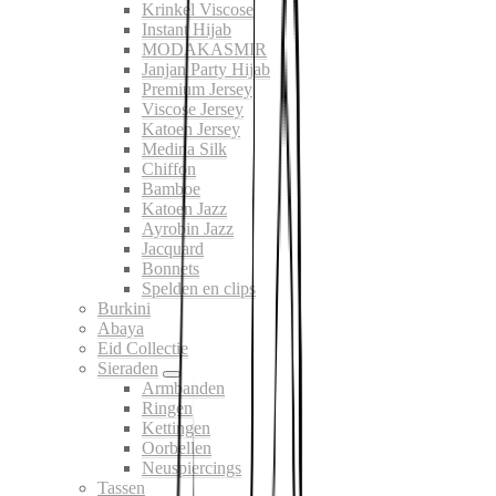
Krinkel Viscose
Instant Hijab
MODAKASMIR
Janjan Party Hijab
Premium Jersey
Viscose Jersey
Katoen Jersey
Medina Silk
Chiffon
Bamboe
Katoen Jazz
Ayrobin Jazz
Jacquard
Bonnets
Spelden en clips
Burkini
Abaya
Eid Collectie
Sieraden
Armbanden
Ringen
Kettingen
Oorbellen
Neuspiercings
Tassen