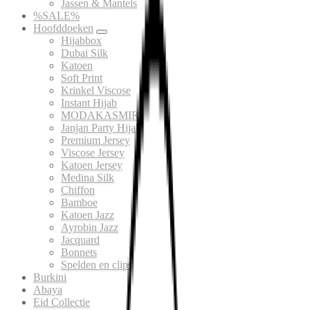
Jassen & Mantels
%SALE%
Hoofddoeken
Hijabbox
Dubai Silk
Katoen
Soft Print
Krinkel Viscose
Instant Hijab
MODAKASMIR
Janjan Party Hijab
Premium Jersey
Viscose Jersey
Katoen Jersey
Medina Silk
Chiffon
Bamboe
Katoen Jazz
Ayrobin Jazz
Jacquard
Bonnets
Spelden en clips
Burkini
Abaya
Eid Collectie