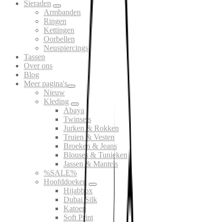
Sieraden
Armbanden
Ringen
Kettingen
Oorbellen
Neuspiercings
Tassen
Over ons
Blog
Meer pagina's
Nieuw
Kleding
Abaya
Twinsets
Jurken & Rokken
Truien & Vesten
Broeken & Jeans
Blouses & Tunieken
Jassen & Mantels
%SALE%
Hoofddoeken
Hijabbox
Dubai Silk
Katoen
Soft Print