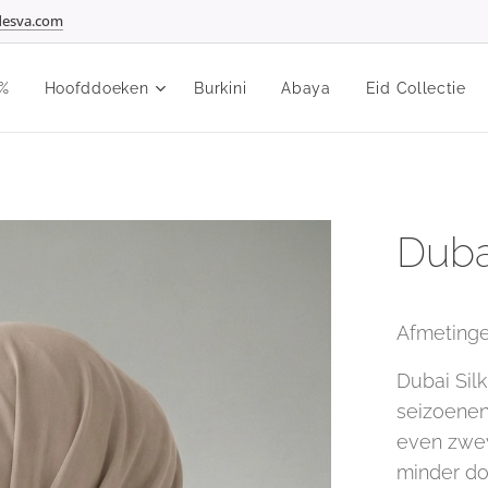
esva.com
%
Hoofddoeken
Burkini
Abaya
Eid Collectie
Duba
Afmeting
Dubai Silk
seizoenen
even zweve
minder do