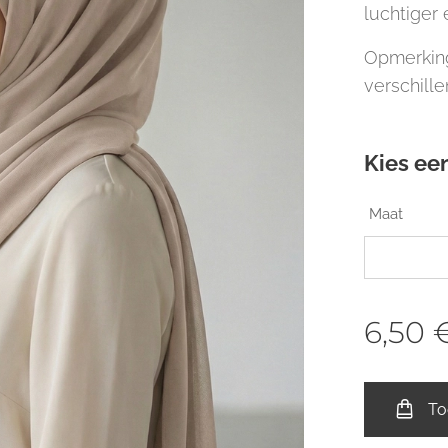
luchtiger 
Opmerking
verschille
Kies een
Maat
6,50
To