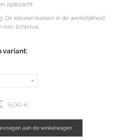
en zijdezacht.
: De kleuren kunnen in de werkelijkheid
n ivm. lichtinval.
 variant:
€
9,00
€
evoegen aan de winkelwagen