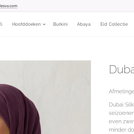
esva.com
%
Hoofddoeken
Burkini
Abaya
Eid Collectie
Duba
Afmeting
Dubai Silk
seizoenen
even zweve
minder do