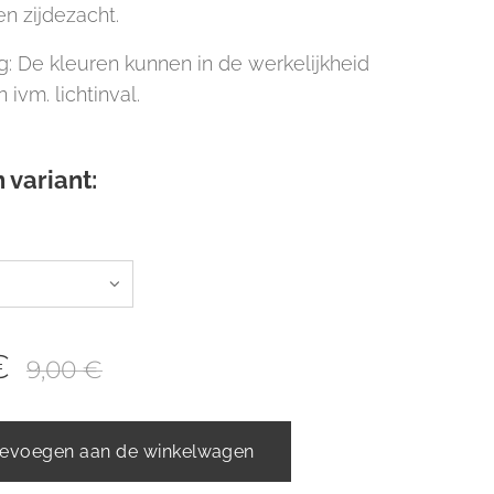
en zijdezacht.
: De kleuren kunnen in de werkelijkheid
n ivm. lichtinval.
 variant:
€
9,00
€
evoegen aan de winkelwagen