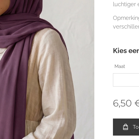
luchtiger 
Opmerking
verschille
Kies een
Maat
6,50
To