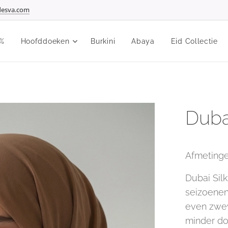
esva.com
%
Hoofddoeken
Burkini
Abaya
Eid Collectie
Duba
Afmeting
Dubai Silk
seizoenen
even zweve
minder do