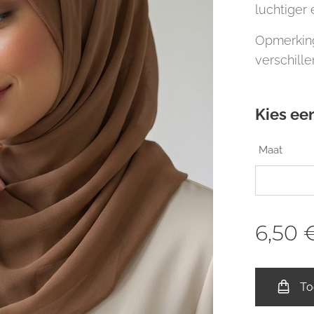
luchtiger 
Opmerking
verschille
Kies een
Maat
6,50
To