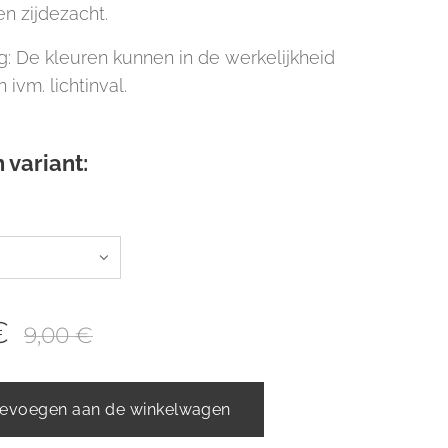
en zijdezacht.
: De kleuren kunnen in de werkelijkheid
n ivm. lichtinval.
 variant:
€
9,00
€
evoegen aan de winkelwagen